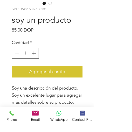
SKU: 364215376135191
soy un producto
Precio
85,00 DOP
Cantidad
*
Agregar al carrito
Soy una descripción del producto. 
Soy un excelente lugar para agregar 
más detalles sobre su producto, 
como el tamaño, el material, las 
instrucciones de cuidado y las 
Phone
Email
WhatsApp
Contact Form
instrucciones de limpieza.