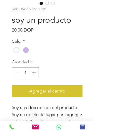
SKU: 364215375135191
soy un producto
Precio
20,00 DOP
Color
*
Cantidad
*
Agregar al carrito
Soy una descripción del producto. 
Soy un excelente lugar para agregar 
más detalles sobre su producto, 
como el tamaño, el material, las 