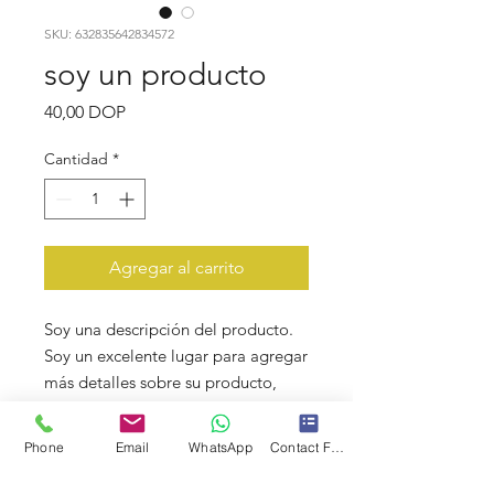
SKU: 632835642834572
soy un producto
Precio
40,00 DOP
Cantidad
*
Agregar al carrito
Soy una descripción del producto. 
Soy un excelente lugar para agregar 
más detalles sobre su producto, 
como el tamaño, el material, las 
instrucciones de cuidado y las 
Phone
Email
WhatsApp
Contact Form
instrucciones de limpieza.