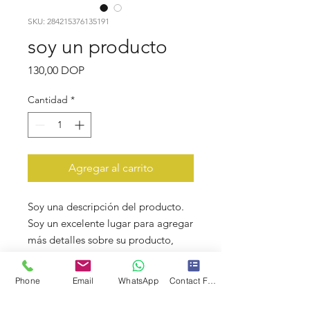
SKU: 284215376135191
soy un producto
Precio
130,00 DOP
Cantidad
*
Agregar al carrito
Soy una descripción del producto. 
Soy un excelente lugar para agregar 
más detalles sobre su producto, 
como el tamaño, el material, las 
instrucciones de cuidado y las 
Phone
Email
WhatsApp
Contact Form
instrucciones de limpieza.