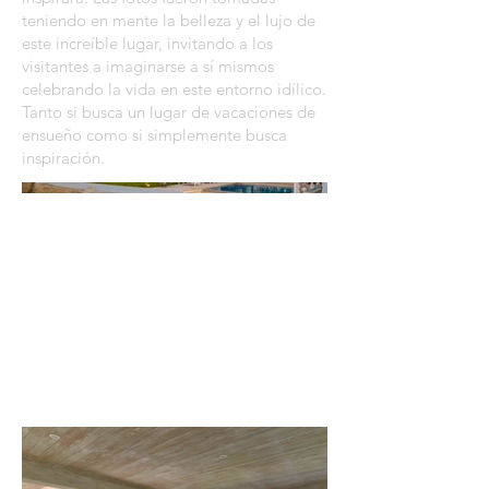
teniendo en mente la belleza y el lujo de
este increíble lugar, invitando a los
visitantes a imaginarse a sí mismos
celebrando la vida en este entorno idílico.
Tanto si busca un lugar de vacaciones de
ensueño como si simplemente busca
inspiración.